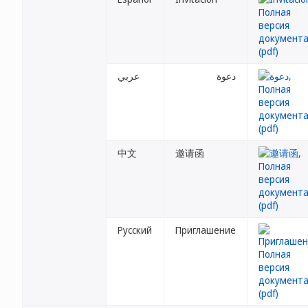
دعوة
عربي
中文
邀请函
Русский
Приглашение