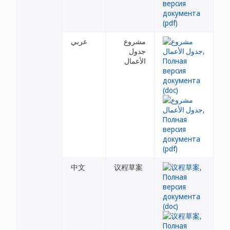
مشروع
عربي
جدول
الأعمال
中文
议程草案