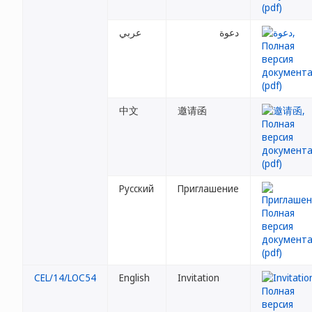
دعوة
عربي
中文
邀请函
Русский
Приглашение
CEL/14/LOC54
English
Invitation