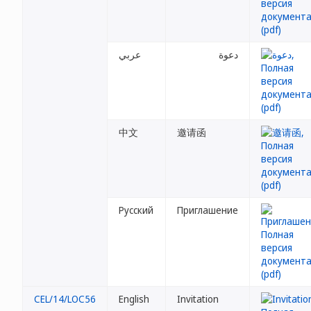
دعوة
عربي
中文
邀请函
Русский
Приглашение
CEL/14/LOC56
English
Invitation