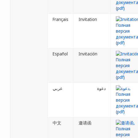
Français
Invitation
Español
Invitación
دعوة
عربي
中文
邀请函