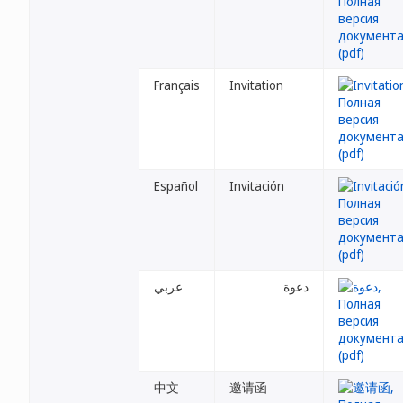
Français
Invitation
Español
Invitación
دعوة
عربي
中文
邀请函