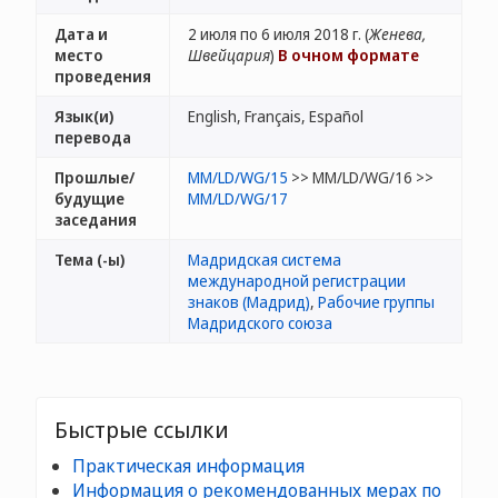
Дата и
2 июля по 6 июля 2018 г. (
Женева,
место
Швейцария
)
В очном формате
проведения
Язык(и)
English, Français, Español
перевода
Прошлые/
MM/LD/WG/15
>> MM/LD/WG/16 >>
будущие
MM/LD/WG/17
заседания
Тема (-ы)
Мадридская система
международной регистрации
знаков (Мадрид)
,
Рабочие группы
Мадридского союза
Быстрые ссылки
Практическая информация
Информация о рекомендованных мерах по