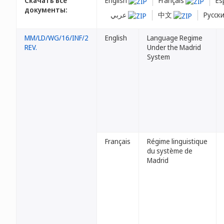
Скачать все
English
Français
Es
документы:
عربي
中文
Русск
MM/LD/WG/16/INF/2
English
Language Regime
REV.
Under the Madrid
System
Français
Régime linguistique
du système de
Madrid