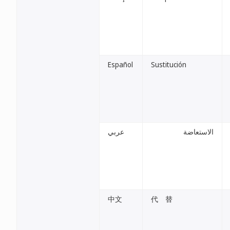
Español
Sustitución
الاستعاضة
عربي
中文
代 替