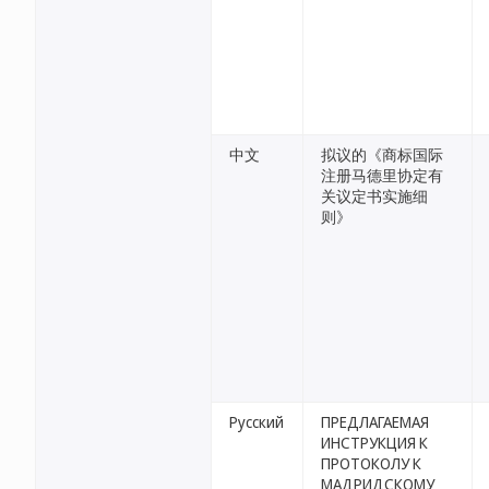
中文
拟议的《商标国际
注册马德里协定有
关议定书实施细
则》
Русский
ПРЕДЛАГАЕМАЯ
ИНСТРУКЦИЯ К
ПРОТОКОЛУ К
МАДРИДСКОМУ