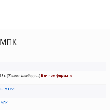
 МПК
 г. (
Женева, Швейцария
)
В очном формате
IPC/CE/51
а МПК