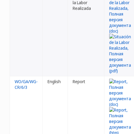
la Labor
Realizada
WO/GA/WG-
English
Report
CR/6/3