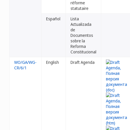
réforme
statutaire
Español
Lista
Actualizada
de
Documentos
sobre la
Reforma
Constitucional
WO/GA/WG-
English
Draft Agenda
CR/6/1