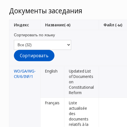
Документы заседания
Индекс
Название(-я)
Файл (-ы)
Сортировать по языку
WO/GA/WG-
English
Updated List
CR/6/INF/1
of Documents
on
Constitutional
Reform
Français
Liste
actualisée
des
documents
relatifs à la