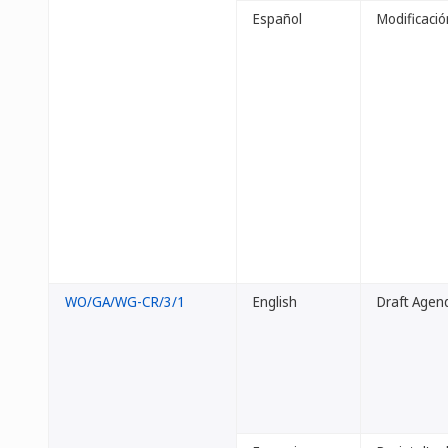
Español
Modificació
WO/GA/WG-CR/3/1
English
Draft Agen