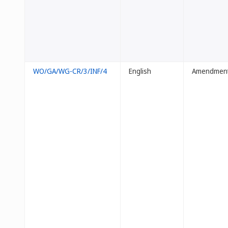
WO/GA/WG-CR/3/INF/4
English
Amendment t