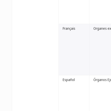
Français
Organes ex
Español
Órganos Ej