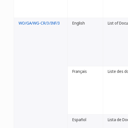
WO/GA/WG-CR/3/INF/3
English
List of Doc
Français
Liste des d
Español
Lista de D