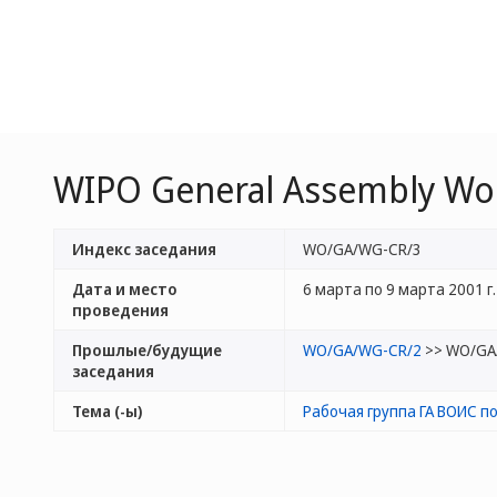
WIPO General Assembly Wor
Индекс заседания
WO/GA/WG-CR/3
Дата и место
6 марта по 9 марта 2001 г. 
проведения
Прошлые/будущие
WO/GA/WG-CR/2
>> WO/GA
заседания
Тема (-ы)
Рабочая группа ГА ВОИС 