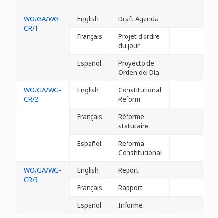
WO/GA/WG-
English
Draft Agenda
CR/1
Français
Projet d'ordre
du jour
Español
Proyecto de
Orden del Día
WO/GA/WG-
English
Constitutional
CR/2
Reform
Français
Réforme
statutaire
Español
Reforma
Constitucional
WO/GA/WG-
English
Report
CR/3
Français
Rapport
Español
Informe