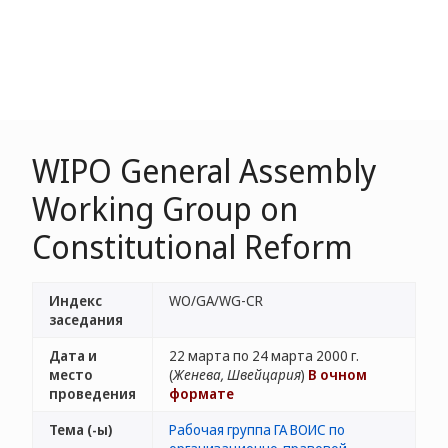
WIPO General Assembly
Working Group on
Constitutional Reform
Индекс
WO/GA/WG-CR
заседания
Дата и
22 марта по 24 марта 2000 г.
место
(
Женева, Швейцария
)
В очном
проведения
формате
Тема (-ы)
Рабочая группа ГА ВОИС по