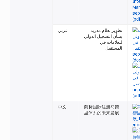
تطوير نظام مدريد
عربي
بشأن التسجيل الدولي
للعلامات في
المستقبل
中文
商标国际注册马德
里体系的未来发展