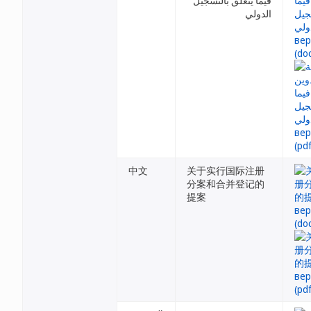
فيما يتعلق بالتسجيل
الدولي
中文
关于实行国际注册
分案和合并登记的
提案