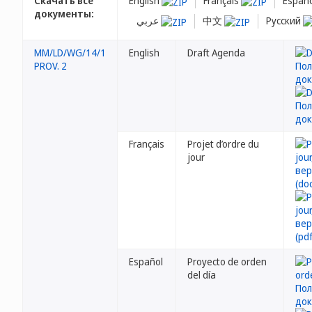
Скачать все
English
Français
Españ
документы:
عربي
中文
Русский
MM/LD/WG/14/1
English
Draft Agenda
PROV. 2
Français
Projet d’ordre du
jour
Español
Proyecto de orden
del día