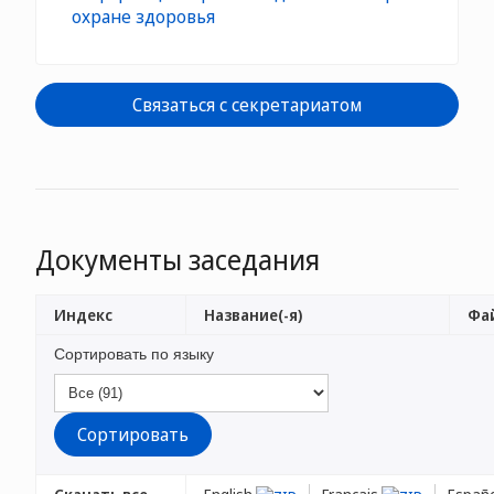
охране здоровья
Связаться с секретариатом
Документы заседания
Индекс
Название(-я)
Фай
Сортировать по языку