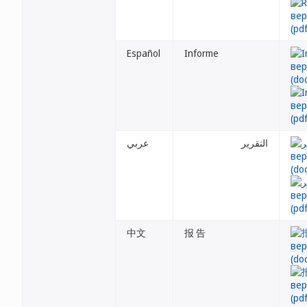
Español
Informe
التقرير
عربي
中文
报 告