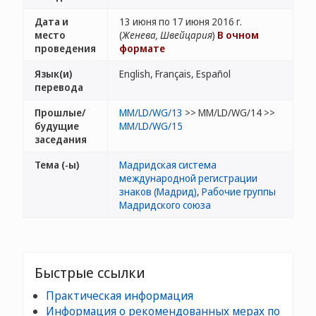
Дата и
13 июня по 17 июня 2016 г.
место
(
Женева, Швейцария
)
В очном
проведения
формате
Язык(и)
English, Français, Español
перевода
Прошлые/
MM/LD/WG/13
>> MM/LD/WG/14 >>
будущие
MM/LD/WG/15
заседания
Тема (-ы)
Мадридская система
международной регистрации
знаков (Мадрид)
,
Рабочие группы
Мадридского союза
Быстрые ссылки
Практическая информация
Информация о рекомендованных мерах по