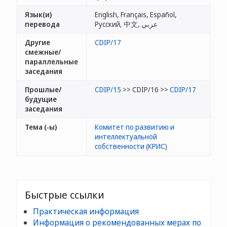
Язык(и)
English, Français, Español,
перевода
Русский, 中文, عربي
Другие
CDIP/17
смежные/
параллельные
заседания
Прошлые/
CDIP/15
>> CDIP/16 >>
CDIP/17
будущие
заседания
Тема (-ы)
Комитет по развитию и
интеллектуальной
собственности (КРИС)
Быстрые ссылки
Практическая информация
Информация о рекомендованных мерах по