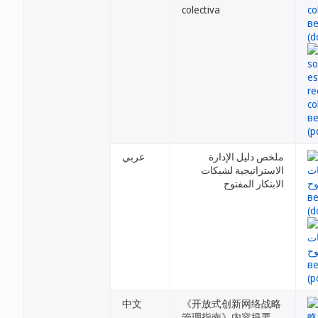
colectiva
ملخص دليل الإدارة
عربي
الاستراتيجية لشبكات
الابتكار المفتوح
中文
《开放式创新网络战略
管理指南》内容提要