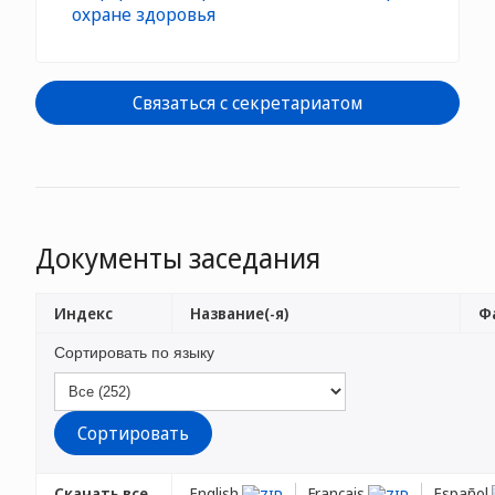
охране здоровья
Связаться с секретариатом
Документы заседания
Индекс
Название(-я)
Фа
Сортировать по языку
Скачать все
English
Français
Español