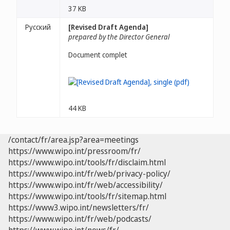
37 KB
Русский
[Revised Draft Agenda]
prepared by the Director General
Document complet
44 KB
/contact/fr/area.jsp?area=meetings
https://www.wipo.int/pressroom/fr/
https://www.wipo.int/tools/fr/disclaim.html
https://www.wipo.int/fr/web/privacy-policy/
https://www.wipo.int/fr/web/accessibility/
https://www.wipo.int/tools/fr/sitemap.html
https://www3.wipo.int/newsletters/fr/
https://www.wipo.int/fr/web/podcasts/