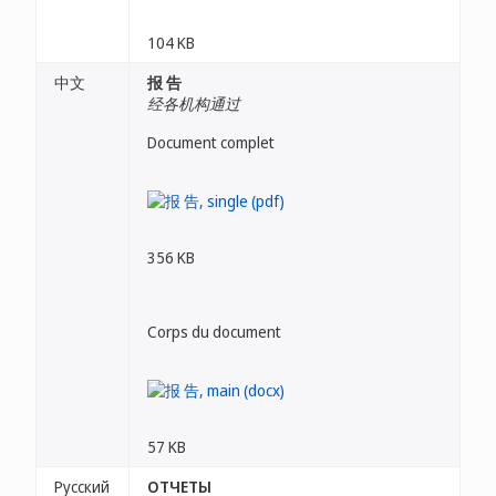
104 KB
中文
报 告
经各机构通过
Document complet
356 KB
Corps du document
57 KB
Русский
ОТЧЕТЫ