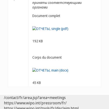
приняты соответствующими
органами
Document complet
192 KB
Corps du document
45 KB
/contact/fr/area.jsp?area=meetings
https://www.wipo.int/pressroom/fr/
https://www.wipo.int/tools/fr/disclaim.html