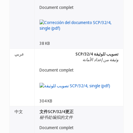
Document complet
38 KB
تصويب للوثيقة SCP/32/4
عربي
وثيقة من إعداد الأمانة
Document complet
304 KB
中文
文件SCP/32/4更正
秘书处编拟的文件
Document complet