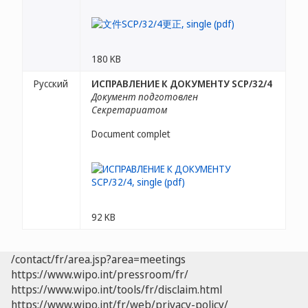
180 KB
Русский
ИСПРАВЛЕНИЕ К ДОКУМЕНТУ SCP/32/4
Документ подготовлен
Секретариатом
Document complet
92 KB
/contact/fr/area.jsp?area=meetings
https://www.wipo.int/pressroom/fr/
https://www.wipo.int/tools/fr/disclaim.html
https://www.wipo.int/fr/web/privacy-policy/