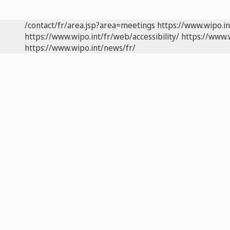
/contact/fr/area.jsp?area=meetings
https://www.wipo.i
https://www.wipo.int/fr/web/accessibility/
https://www.
https://www.wipo.int/news/fr/