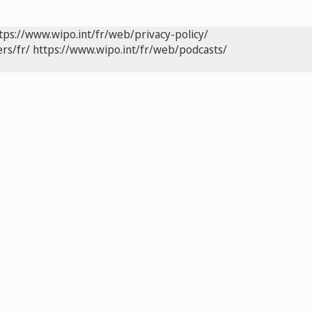
tps://www.wipo.int/fr/web/privacy-policy/
rs/fr/
https://www.wipo.int/fr/web/podcasts/