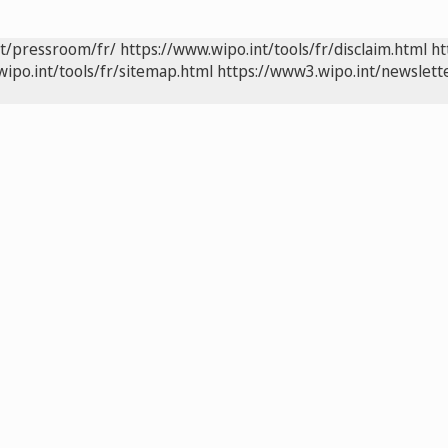
nt/pressroom/fr/
https://www.wipo.int/tools/fr/disclaim.html
ht
wipo.int/tools/fr/sitemap.html
https://www3.wipo.int/newslette