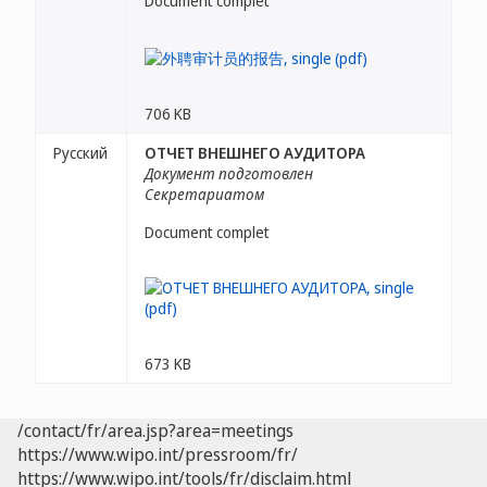
Document complet
706 KB
Русский
ОТЧЕТ ВНЕШНЕГО АУДИТОРА
Документ подготовлен
Секретариатом
Document complet
673 KB
/contact/fr/area.jsp?area=meetings
https://www.wipo.int/pressroom/fr/
https://www.wipo.int/tools/fr/disclaim.html