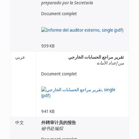
preparado por la Secretaría
Document complet
939 KB
تقرير مراجع الحسابات الخارجي
عربي
من إعداد الأمانة
Document complet
941 KB
中文
外聘审计员的报告
秘书处编拟