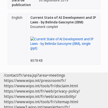
Date de
30 septembre 2019
publication
English
Current State of AI Development and IP
Laws - by Belinda Gascoyne (IBM)
Document complet
8078 KB
/contact/fr/area.jsp?area=meetings
https://www.wipo.int/pressroom/fr/
https://www.wipo.int/tools/fr/disclaim.html
https://www.wipo.int/fr/web/privacy-policy/
https://www.wipo.int/fr/web/accessibility/
https://www.wipo.int/tools/fr/sitemap.html
https://www3.wipo.int/newsletters/fr/