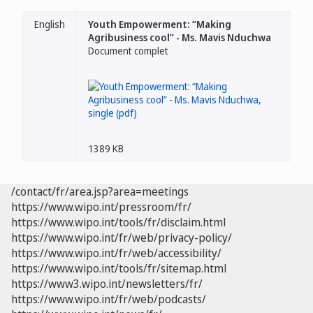
English
Youth Empowerment: “Making
Agribusiness cool” - Ms. Mavis Nduchwa
Document complet
1389 KB
/contact/fr/area.jsp?area=meetings
https://www.wipo.int/pressroom/fr/
https://www.wipo.int/tools/fr/disclaim.html
https://www.wipo.int/fr/web/privacy-policy/
https://www.wipo.int/fr/web/accessibility/
https://www.wipo.int/tools/fr/sitemap.html
https://www3.wipo.int/newsletters/fr/
https://www.wipo.int/fr/web/podcasts/