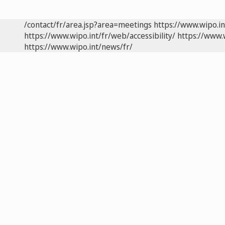
/contact/fr/area.jsp?area=meetings
https://www.wipo.i
https://www.wipo.int/fr/web/accessibility/
https://www.
https://www.wipo.int/news/fr/