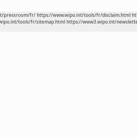
nt/pressroom/fr/
https://www.wipo.int/tools/fr/disclaim.html
ht
wipo.int/tools/fr/sitemap.html
https://www3.wipo.int/newslette