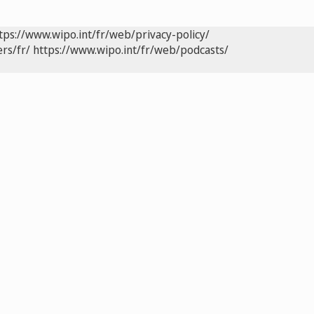
tps://www.wipo.int/fr/web/privacy-policy/
rs/fr/
https://www.wipo.int/fr/web/podcasts/