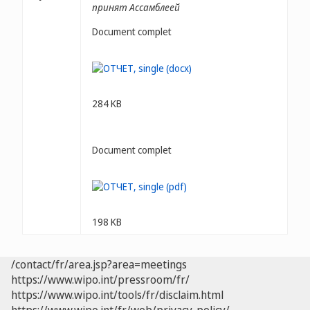
принят Ассамблеей
Document complet
284 KB
Document complet
198 KB
/contact/fr/area.jsp?area=meetings
https://www.wipo.int/pressroom/fr/
https://www.wipo.int/tools/fr/disclaim.html