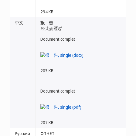
294 KB
中文
报 告
经大会通过
Document complet
203 KB
Document complet
207 KB
Русский
ОТЧЕТ