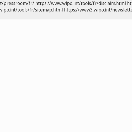
nt/pressroom/fr/
https://www.wipo.int/tools/fr/disclaim.html
ht
wipo.int/tools/fr/sitemap.html
https://www3.wipo.int/newslette