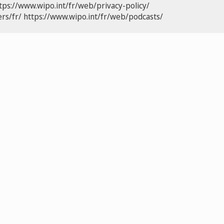
tps://www.wipo.int/fr/web/privacy-policy/
rs/fr/
https://www.wipo.int/fr/web/podcasts/