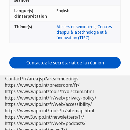
séances
Langue(s)
English
d’interprétation
Thème(s)
Ateliers et séminaires
,
Centres
d'appui à la technologie et à
l’innovation (TISC)
Contactez le secrétariat de la réunion
/contact/fr/area.jsp?area=meetings
https://www.wipo.int/pressroom/fr/
https://www.wipo.int/tools/fr/disclaim.html
https://www.wipo.int/fr/web/privacy-policy/
https://www.wipo.int/fr/web/accessibility/
https://www.wipo.int/tools/fr/sitemap.html
https://www3.wipo.int/newsletters/fr/
https://www.wipo.int/fr/web/podcasts/
https://www.wipo.int/news/fr/