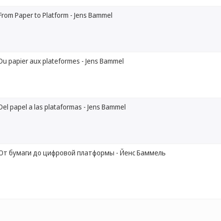
From Paper to Platform - Jens Bammel
Du papier aux plateformes - Jens Bammel
Del papel a las plataformas - Jens Bammel
От бумаги до цифровой платформы - Йенс Баммель