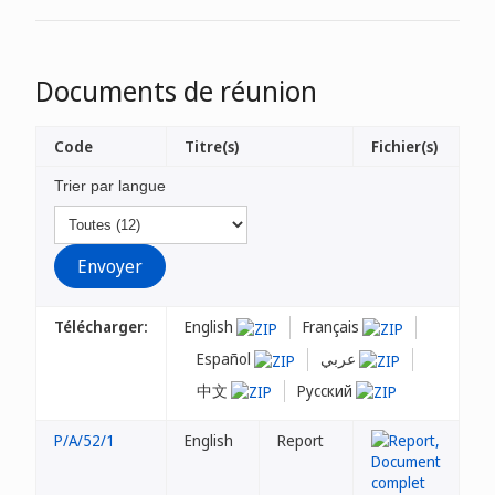
Documents de réunion
Code
Titre(s)
Fichier(s)
Trier par langue
Télécharger:
English
Français
Español
عربي
中文
Русский
P/A/52/1
English
Report