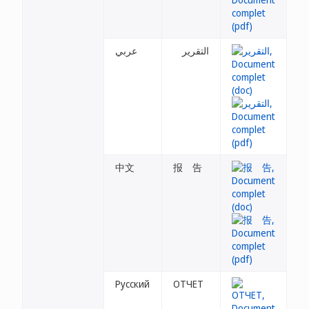
التقرير
عربي
中文
报 告
Русский
ОТЧЕТ