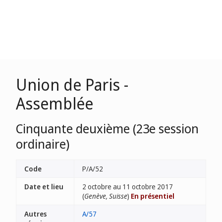
Union de Paris -
Assemblée
Cinquante deuxième (23e session
ordinaire)
Code
P/A/52
Date et lieu
2 octobre au 11 octobre 2017
(
Genève, Suisse
)
En présentiel
Autres
A/57