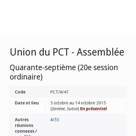
Union du PCT - Assemblée
Quarante-septième (20e session
ordinaire)
Code
PCT/A/47
Date et lieu
5 octobre au 14 octobre 2015
(
Genève, Suisse
)
En présentiel
Autres
A/55
réunions
connexes /