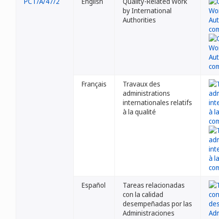
PCT/A/47/2
English
Quality-Related Work
by International
Authorities
Français
Travaux des
administrations
internationales relatifs
à la qualité
Español
Tareas relacionadas
con la calidad
desempeñadas por las
Administraciones