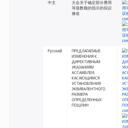
中文
大会关于确定部分费用
等值数额的指示的拟议
修改
Русский
ПРЕДЛАГАЕМЫЕ
ИЗМЕНЕНИЯ К
ДИРЕКТИВНЫМ
УКАЗАНИЯМ
АССАМБЛЕИ,
КАСАЮЩИМСЯ
УСТАНОВЛЕНИЯ
ЭКВИВАЛЕНТНОГО
РАЗМЕРА
ОПРЕДЕЛЕННЫХ
ПОШЛИН