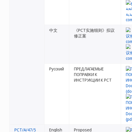
中文
《PCT实施细则》拟议
修正案
Русский
ПРЕДЛАГАЕМЫЕ
ПОПРАВКИ К
ИНСТРУКЦИИ К PCT
PCT/A/47/5
English
Proposed