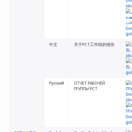
中文
关于PCT工作组的报告
Русский
ОТЧЕТ РАБОЧЕЙ
ГРУППЫ РСТ