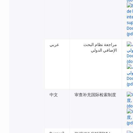
مراجعة نظام البحث
عربي
الإضافي الدولي
中文
审查补充国际检索制度