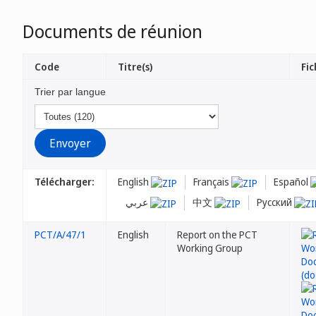
Documents de réunion
Code
Titre(s)
Fic
Trier par langue
Télécharger:
English
Français
Español
عربي
中文
Русский
PCT/A/47/1
English
Report on the PCT
Working Group