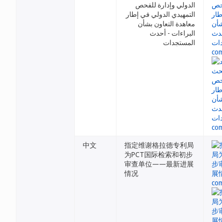
الدولي وإدارة للفحص
التمهيدي الدولي في إطار
معاهدة التعاون بشأن
البراءات - أحدث
المستجدات
中文
指定维谢格拉德专利局
为PCT国际检索和初步
审查单位——最新进展
情况