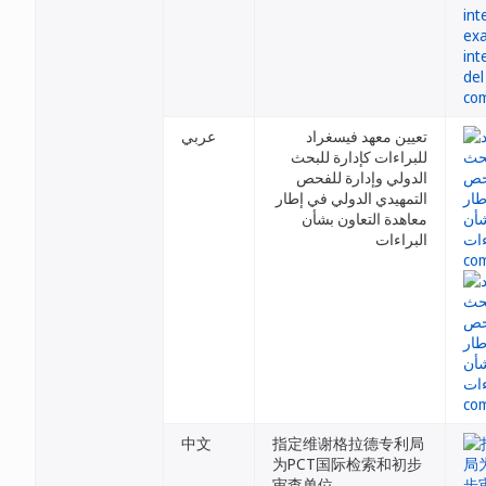
تعيين معهد فيسغراد
عربي
للبراءات كإدارة للبحث
الدولي وإدارة للفحص
التمهيدي الدولي في إطار
معاهدة التعاون بشأن
البراءات
中文
指定维谢格拉德专利局
为PCT国际检索和初步
审查单位