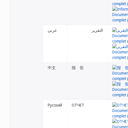
التقرير
عربي
中文
报 告
Русский
ОТЧЕТ