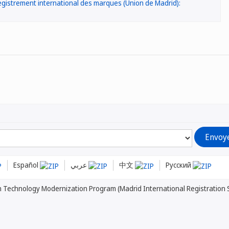
registrement international des marques (Union de Madrid):
Español
عربي
中文
Русский
n Technology Modernization Program (Madrid International Registration 