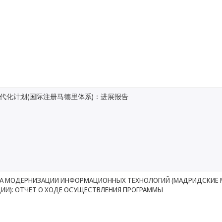
代化计划(国际注册马德里体系)：进展报告
А МОДЕРНИЗАЦИИ ИНФОРМАЦИОННЫХ ТЕХНОЛОГИЙ (МАДРИДСКИЕ
ЦИИ): ОТЧЕТ О ХОДЕ ОСУЩЕСТВЛЕНИЯ ПРОГРАММЫ