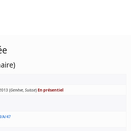
ée
aire)
2013 (
Genève, Suisse
)
En présentiel
/A/47