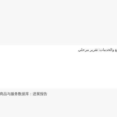
لع والخدمات: تقرير مرحلي
商品与服务数据库：进展报告