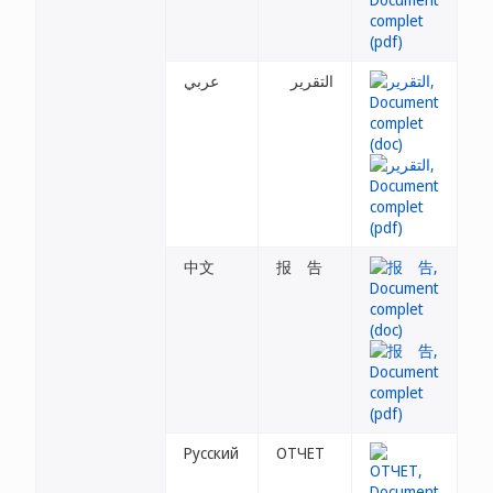
التقرير
عربي
中文
报 告
Русский
ОТЧЕТ