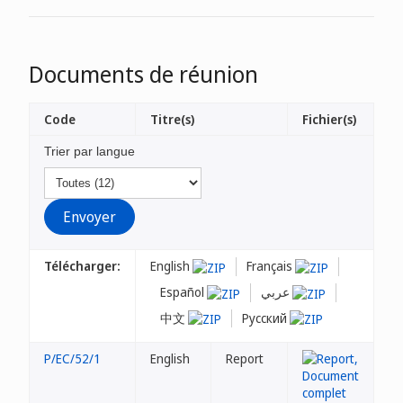
Documents de réunion
Code
Titre(s)
Fichier(s)
Trier par langue
Télécharger:
English
Français
Español
عربي
中文
Русский
P/EC/52/1
English
Report