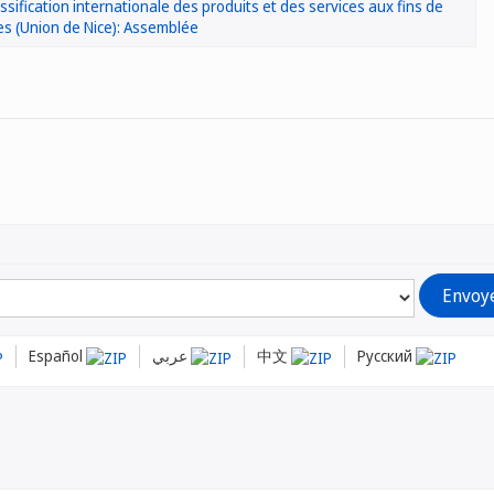
assification internationale des produits et des services aux fins de
s (Union de Nice): Assemblée
Español
عربي
中文
Русский