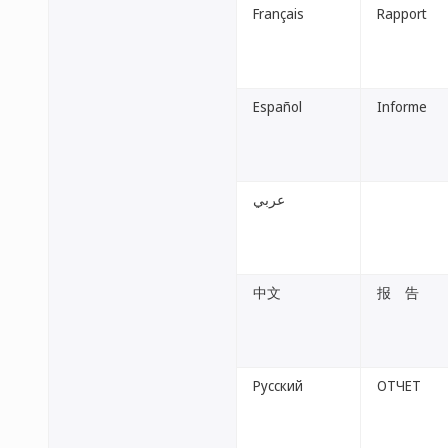
Français
Rapport
Español
Informe
عربي
中文
报 告
Русский
ОТЧЕТ