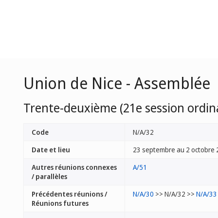
Union de Nice - Assemblée
Trente-deuxième (21e session ordina
Code
N/A/32
Date et lieu
23 septembre au 2 octobre 
Autres réunions connexes
A/51
/ parallèles
Précédentes réunions /
N/A/30
>> N/A/32 >>
N/A/33
Réunions futures