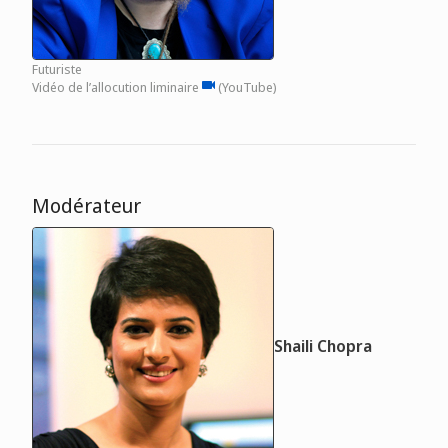
Futuriste
Vidéo de l’allocution liminaire
video
(YouTube)
Modérateur
Shaili Chopra