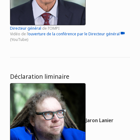
Directeur général
de l’OMPI
Vidéo de l’
ouverture de la conférence par le Directeur général
video
(YouTube)
Déclaration liminaire
Jaron Lanier