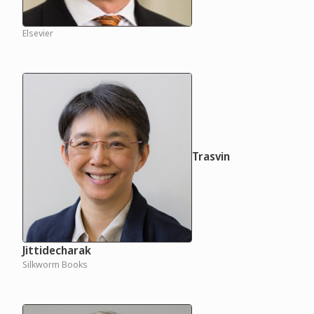
Elsevier
Trasvin
Jittidecharak
Silkworm Books