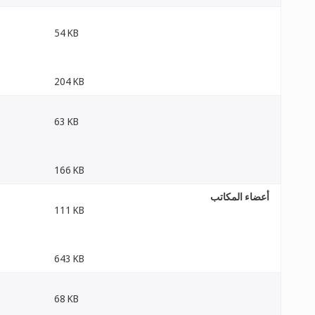
54 KB
204 KB
63 KB
166 KB
أعضاء المكاتب
111 KB
643 KB
68 KB