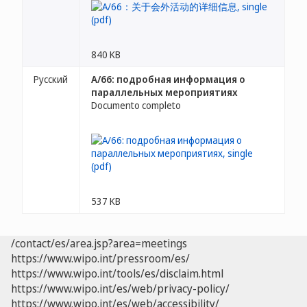
840 KB
Русский
A/66: подробная информация о
параллельных мероприятиях
Documento completo
537 KB
/contact/es/area.jsp?area=meetings
https://www.wipo.int/pressroom/es/
https://www.wipo.int/tools/es/disclaim.html
https://www.wipo.int/es/web/privacy-policy/
https://www.wipo.int/es/web/accessibility/