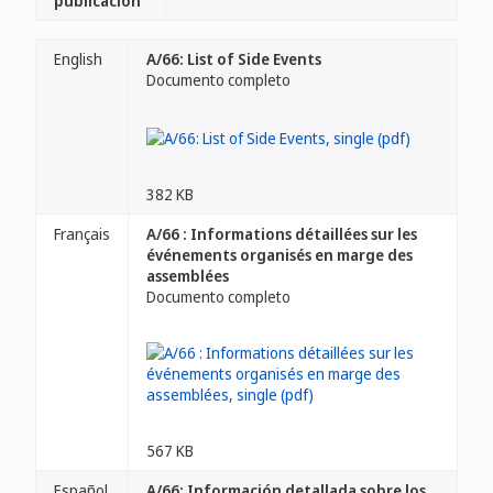
publicación
English
A/66: List of Side Events
Documento completo
382 KB
Français
A/66 : Informations détaillées sur les
événements organisés en marge des
assemblées
Documento completo
567 KB
Español
A/66: Información detallada sobre los