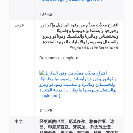
134 KB
اقتراح محدَّث مقدَّم من وفود البرازيل وإكوادور
عربي
وجورجيا وأيسلندا وإندونيسيا وجامايكا
وليختنشتاين وماليزيا والمكسيك وموناكو وبيرو
والسنغال وسويسرا والإمارات العربية المتحدة
Prepared by the Secretariat
Documento completo
214 KB
中文
经更新的巴西、厄瓜多尔、格鲁吉亚、冰
岛、印度尼西亚、牙买加、 列支敦士登、
马来西亚、墨西哥、摩纳哥、秘鲁、塞内加