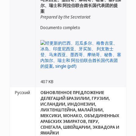
尔、瑞士和 阿拉伯联合酋长国代表团的提
案
Prepared by the Secretariat
Documento completo
407 KB
Русский
ОБНОВЛЕННОЕ ПРЕДЛОЖЕНИЕ
ДЕЛЕГАЦИЙ БРАЗИЛИИ, ГРУЗИИ,
ИСЛАНДИИ, ИНДОНЕЗИИ,
ЛИХТЕНШТЕЙНА, МАЛАЙЗИИ,
МЕКСИКИ, МОНАКО, ОБЪЕДИНЕННЫХ
АРАБСКИХ ЭМИРАТОВ, ПЕРУ,
СЕНЕГАЛА, ШВЕЙЦАРИИ, ЭКВАДОРА И
ЯМАЙКИ