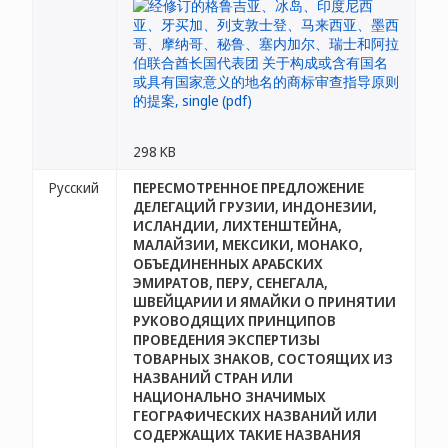
298 KB
Русский
ПЕРЕСМОТРЕННОЕ ПРЕДЛОЖЕНИЕ
ДЕЛЕГАЦИЙ ГРУЗИИ, ИНДОНЕЗИИ,
ИСЛАНДИИ, ЛИХТЕНШТЕЙНА,
МАЛАЙЗИИ, МЕКСИКИ, МОНАКО,
ОБЪЕДИНЕННЫХ АРАБСКИХ
ЭМИРАТОВ, ПЕРУ, СЕНЕГАЛА,
ШВЕЙЦАРИИ И ЯМАЙКИ О ПРИНЯТИИ
РУКОВОДЯЩИХ ПРИНЦИПОВ
ПРОВЕДЕНИЯ ЭКСПЕРТИЗЫ
ТОВАРНЫХ ЗНАКОВ, СОСТОЯЩИХ ИЗ
НАЗВАНИЙ СТРАН ИЛИ
НАЦИОНАЛЬНО ЗНАЧИМЫХ
ГЕОГРАФИЧЕСКИХ НАЗВАНИЙ ИЛИ
СОДЕРЖАЩИХ ТАКИЕ НАЗВАНИЯ