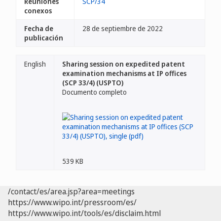
Reuniones
SCP/34
conexos
Fecha de
28 de septiembre de 2022
publicación
English
Sharing session on expedited patent
examination mechanisms at IP offices
(SCP 33/4) (USPTO)
Documento completo
539 KB
/contact/es/area.jsp?area=meetings
https://www.wipo.int/pressroom/es/
https://www.wipo.int/tools/es/disclaim.html