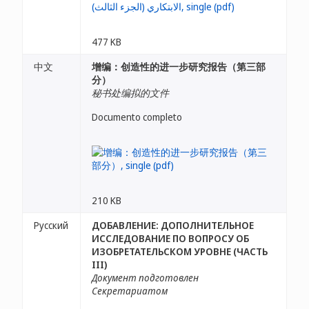
477 KB
中文
增编：创造性的进一步研究报告（第三部
分）
秘书处编拟的文件
Documento completo
210 KB
Русский
ДОБАВЛЕНИЕ: ДОПОЛНИТЕЛЬНОЕ
ИССЛЕДОВАНИЕ ПО ВОПРОСУ ОБ
ИЗОБРЕТАТЕЛЬСКОМ УРОВНЕ (ЧАСТЬ
III)
Документ подготовлен
Секретариатом