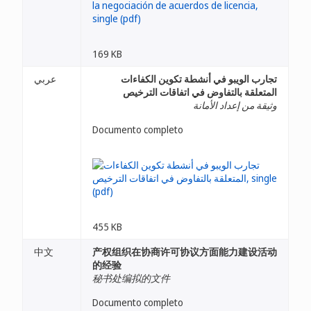
169 KB
تجارب الويبو في أنشطة تكوين الكفاءات
عربي
المتعلقة بالتفاوض في اتفاقات الترخيص
وثيقة من إعداد الأمانة
Documento completo
455 KB
中文
产权组织在协商许可协议方面能力建设活动
的经验
秘书处编拟的文件
Documento completo