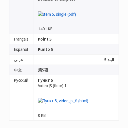
1401 KB
Français
Point 5
Español
Punto 5
البند 5
عربي
中文
第5项
Русский
Пункт 5
Video JS (floor) 1
0 KB