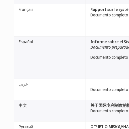
Français
Rapport sur le systè
Documento completo
Español
Informe sobre el Si
Documento preparado 
Documento completo
عربي
Documento completo
中文
关于国际专利制度的报
Documento completo
Русский
ОТЧЕТ О МЕЖДУНА