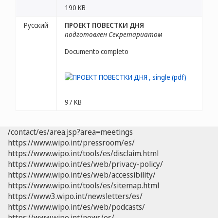
190 KB
Русский
ПРОЕКТ ПОВЕСТКИ ДНЯ
подготовлен Секретариатом
Documento completo
97 KB
/contact/es/area.jsp?area=meetings
https://www.wipo.int/pressroom/es/
https://www.wipo.int/tools/es/disclaim.html
https://www.wipo.int/es/web/privacy-policy/
https://www.wipo.int/es/web/accessibility/
https://www.wipo.int/tools/es/sitemap.html
https://www3.wipo.int/newsletters/es/
https://www.wipo.int/es/web/podcasts/
https://www.wipo.int/news/es/