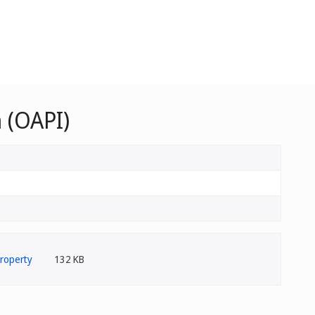
 (OAPI)
132 KB