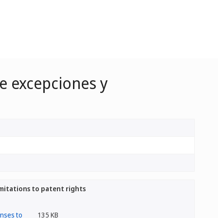
re excepciones y
mitations to patent rights
135 KB