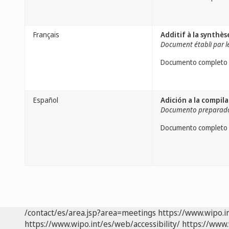
Français
Additif à la synthès
Document établi par le
Documento completo
Español
Adición a la compil
Documento preparado 
Documento completo
/contact/es/area.jsp?area=meetings
https://www.wipo.i
https://www.wipo.int/es/web/accessibility/
https://www.