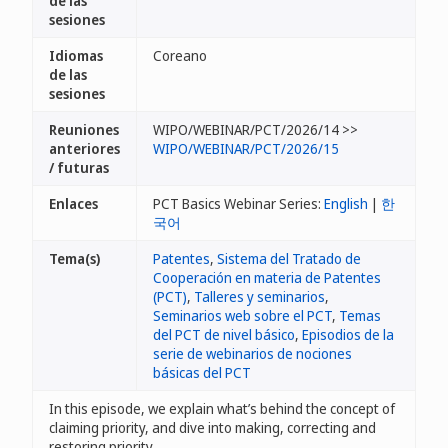
de las
sesiones
Idiomas
Coreano
de las
sesiones
Reuniones
WIPO/WEBINAR/PCT/2026/14 >>
anteriores
WIPO/WEBINAR/PCT/2026/15
/ futuras
Enlaces
PCT Basics Webinar Series:
English
|
한
국어
Tema(s)
Patentes
,
Sistema del Tratado de
Cooperación en materia de Patentes
(PCT)
,
Talleres y seminarios
,
Seminarios web sobre el PCT
,
Temas
del PCT de nivel básico
,
Episodios de la
serie de webinarios de nociones
básicas del PCT
In this episode, we explain what’s behind the concept of
claiming priority, and dive into making, correcting and
restoring priority.