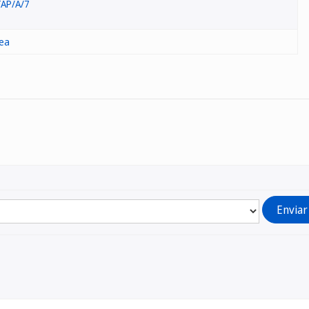
AP/A/7
lea