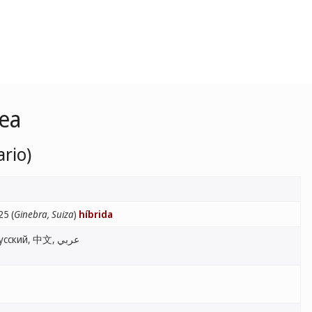
lea
ario)
25 (
Ginebra, Suiza
)
híbrida
English, Français, Español, Русский, 中文, عربي