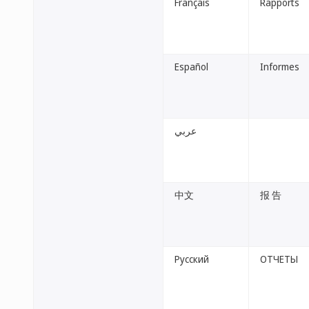
Français
Rapports
Español
Informes
عربي
中文
报 告
Русский
ОТЧЕТЫ