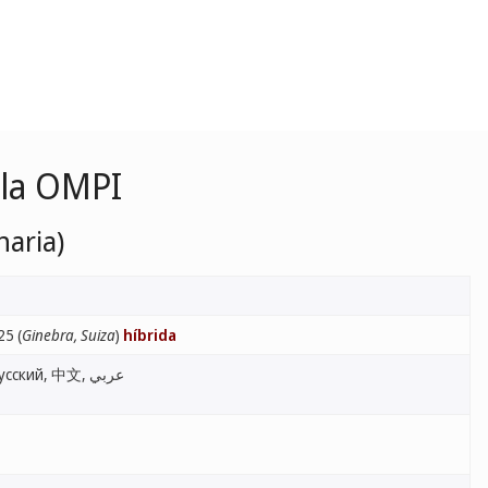
 la OMPI
naria)
25 (
Ginebra, Suiza
)
híbrida
English, Français, Español, Русский, 中文, عربي