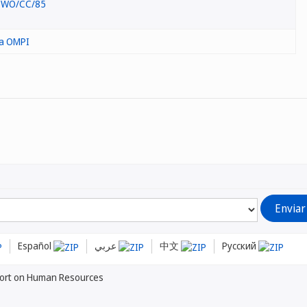
>
WO/CC/85
la OMPI
Español
عربي
中文
Русский
ort on Human Resources