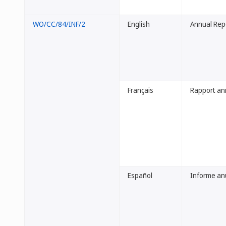
WO/CC/84/INF/2
English
Annual Repo
Français
Rapport an
Español
Informe anu