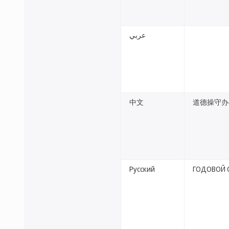
عربي
中文
道德操守办
Русский
ГОДОВОЙ 