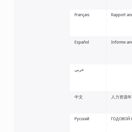
Français
Rapport an
Español
Informe an
عربي
中文
人力资源年
Русский
ГОДОВОЙ 