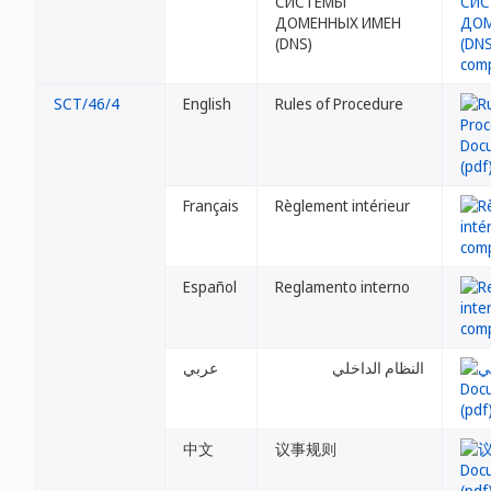
СИСТЕМЫ
ДОМЕННЫХ ИМЕН
(DNS)
SCT/46/4
English
Rules of Procedure
Français
Règlement intérieur
Español
Reglamento interno
النظام الداخلي
عربي
中文
议事规则