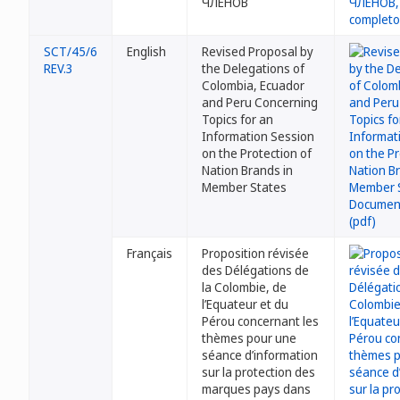
ЧЛЕНОВ
SCT/45/6
English
Revised Proposal by
REV.3
the Delegations of
Colombia, Ecuador
and Peru Concerning
Topics for an
Information Session
on the Protection of
Nation Brands in
Member States
Français
Proposition révisée
des Délégations de
la Colombie, de
l’Equateur et du
Pérou concernant les
thèmes pour une
séance d’information
sur la protection des
marques pays dans