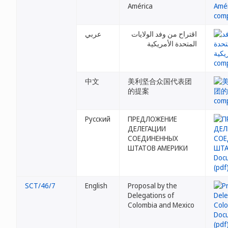
América
اقتراح من وفد الولايات
عربي
المتحدة الأمريكية
中文
美利坚合众国代表团
的提案
Русский
ПРЕДЛОЖЕНИЕ
ДЕЛЕГАЦИИ
СОЕДИНЕННЫХ
ШТАТОВ АМЕРИКИ
SCT/46/7
English
Proposal by the
Delegations of
Colombia and Mexico