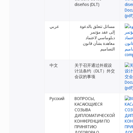
diseños (DLT)
مسائل تتعلق بالدعوة
عربي
إلى عقد مؤتمر
دبلوماسي لاعتماد
معاهدة بشأن قانون
التصاميم
中文
关于召开通过外观设
计法条约（DLT）外交
会议的事项
Русский
ВОПРОСЫ,
КАСАЮЩИЕСЯ
СОЗЫВА
ДИПЛОМАТИЧЕСКОЙ
КОНФЕРЕНЦИИ ПО
ПРИНЯТИЮ
ДОГОВОРА О