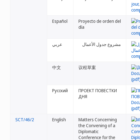
Español
Proyecto de orden del
día
مشروع جدول الأعمال
عربي
中文
议程草案
Русский
ПРОЕКТ ПОВЕСТКИ
ДНЯ
SCT/46/2
English
Matters Concerning
the Convening of a
Diplomatic
Conference for the