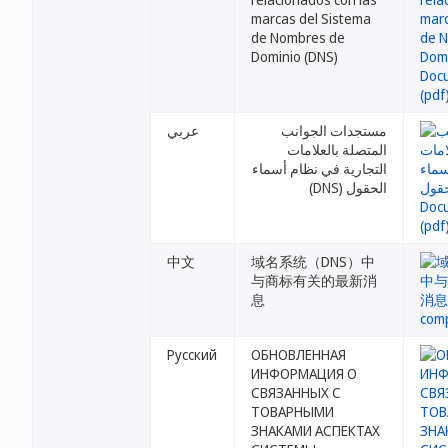
marcas del Sistema
de Nombres de
Dominio (DNS)
مستجدات الجوانب
عربي
المتصلة بالعلامات
التجارية في نظام أسماء
الحقول (DNS)
中文
域名系统（DNS）中
与商标有关的最新消
息
Русский
ОБНОВЛЕННАЯ
ИНФОРМАЦИЯ О
СВЯЗАННЫХ С
ТОВАРНЫМИ
ЗНАКАМИ АСПЕКТАХ