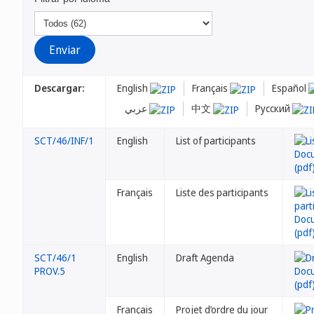
Descargar:
English
Français
Español
عربي
中文
Русский
SCT/46/INF/1
English
List of participants
Français
Liste des participants
SCT/46/1
English
Draft Agenda
PROV.5
Français
Projet d’ordre du jour