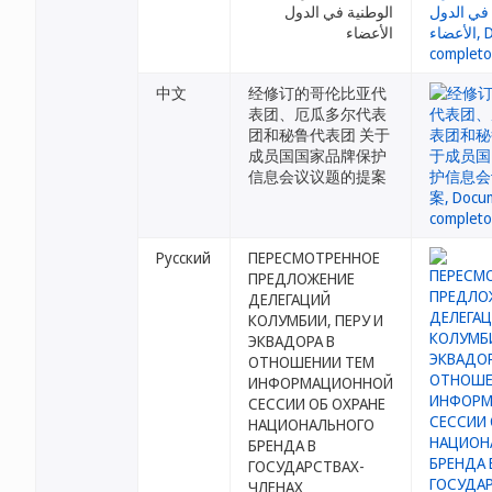
الوطنية في الدول
الأعضاء
中文
经修订的哥伦比亚代
表团、厄瓜多尔代表
团和秘鲁代表团 关于
成员国国家品牌保护
信息会议议题的提案
Русский
ПЕРЕСМОТРЕННОЕ
ПРЕДЛОЖЕНИЕ
ДЕЛЕГАЦИЙ
КОЛУМБИИ, ПЕРУ И
ЭКВАДОРА В
ОТНОШЕНИИ ТЕМ
ИНФОРМАЦИОННОЙ
СЕССИИ ОБ ОХРАНЕ
НАЦИОНАЛЬНОГО
БРЕНДА В
ГОСУДАРСТВАХ-
ЧЛЕНАХ