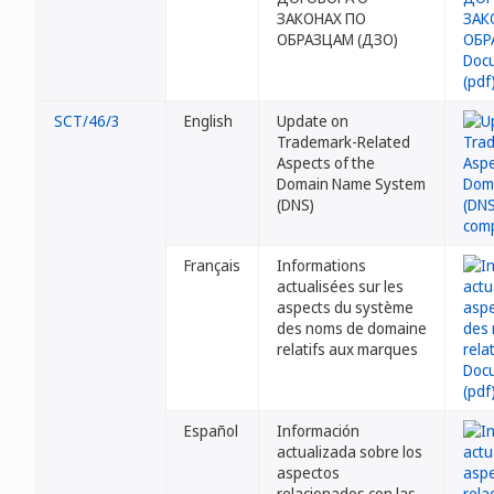
ЗАКОНАХ ПО
ОБРАЗЦАМ (ДЗО)
SCT/46/3
English
Update on
Trademark-Related
Aspects of the
Domain Name System
(DNS)
Français
Informations
actualisées sur les
aspects du système
des noms de domaine
relatifs aux marques
Español
Información
actualizada sobre los
aspectos
relacionados con las