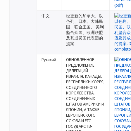
中文
经更新的加拿大、以
色列、日本、大韩民
国、联合王国、 美利
坚合众国、欧洲联盟
及其成员国代表团的
提案
Русский
ОБНОВЛЕННОЕ
ПРЕДЛОЖЕНИЕ
ДЕЛЕГАЦИЙ
ИЗРАИЛЯ, КАНАДЫ,
РЕСПУБЛИКИ КОРЕЯ,
СОЕДИНЕННОГО
КОРОЛЕВСТВА,
СОЕДИНЕННЫХ
ШТАТОВ АМЕРИКИ И
ЯПОНИИ, А ТАКЖЕ
ЕВРОПЕЙСКОГО
СОЮЗА И ЕГО
ГОСУДАРСТВ-