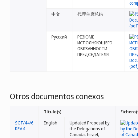
中文
代理主席总结
Русский
РЕЗЮМЕ
ИСПОЛНЯЮЩЕГО
ОБЯЗАННОСТИ
ПРЕДСЕДАТЕЛЯ
Otros documentos conexos
Título(s)
Fichero(
SCT/44/6
English
Updated Proposal by
REV.4
the Delegations of
Canada, Israel,