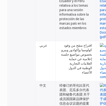
Ecuador y el Perú
relativa a los temas
para una sesión
informativa sobre la
protección de las
marcas país en los
estados miembros
اقتراح منقح من وفود
عربي
كولومبيا وإكوادور وبيرو
بخصوص مواضيع جلسة
إعلامية عن حماية
العلامات التجارية
الوطنية في الدول
الأعضاء
中文
经修订的哥伦比亚代
表团、厄瓜多尔代表
团和秘鲁代表团 关于
成员国国家品牌保护
信息会议议题的提案