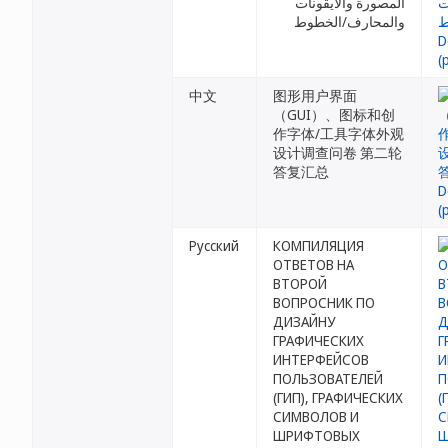
المصورة والأيقونات
والمحارف/الخطوط
中文
图形用户界面
（GUI）、图标和创
作字体/工具字体外观
设计调查问卷 第二轮
答复汇总
Русский
КОМПИЛЯЦИЯ
ОТВЕТОВ НА
ВТОРОЙ
ВОПРОСНИК ПО
ДИЗАЙНУ
ГРАФИЧЕСКИХ
ИНТЕРФЕЙСОВ
ПОЛЬЗОВАТЕЛЕЙ
(ГИП), ГРАФИЧЕСКИХ
СИМВОЛОВ И
ШРИФТОВЫХ