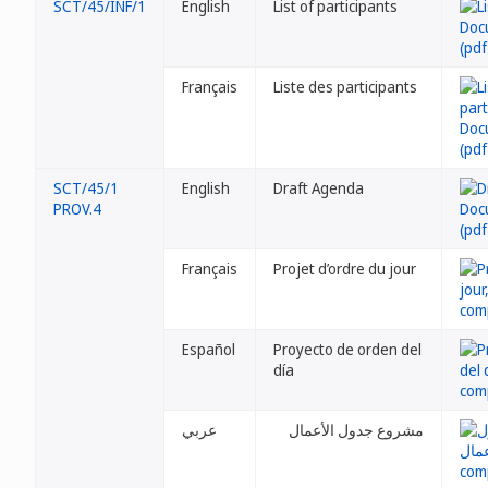
SCT/45/INF/1
English
List of participants
Français
Liste des participants
SCT/45/1
English
Draft Agenda
PROV.4
Français
Projet d’ordre du jour
Español
Proyecto de orden del
día
مشروع جدول الأعمال
عربي