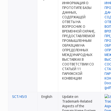
ИНФОРМАЦИЯ О
ПРОТОТИПЕ БАЗЫ
ДАННЫХ,
СОДЕРЖАЩЕЙ
ОТВЕТЫ НА
ВОПРОСНИК О
ВРЕМЕННОЙ ОХРАНЕ,
ПРЕДОСТАВЛЯЕМОЙ
ПРОМЫШЛЕННЫМ
ОБРАЗЦАМ НА
ОПРЕДЕЛЕННЫХ
МЕЖДУНАРОДНЫХ
ВЫСТАВКАХ В
СООТВЕТСТВИИ СО
СТАТЬЕЙ 11
ПАРИЖСКОЙ
КОНВЕНЦИИ
SCT/45/3
English
Update on
Trademark-Related
Aspects of the
Domain Name System