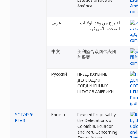
América
اقتراح من وفد الولايات
عربي
المتحدة الأمريكية
中文
美利坚合众国代表团
的提案
Русский
ПРЕДЛОЖЕНИЕ
ДЕЛЕГАЦИИ
СОЕДИНЕННЫХ
ШТАТОВ АМЕРИКИ
SCT/45/6
English
Revised Proposal by
REV.3
the Delegations of
Colombia, Ecuador
and Peru Concerning
Topics for an