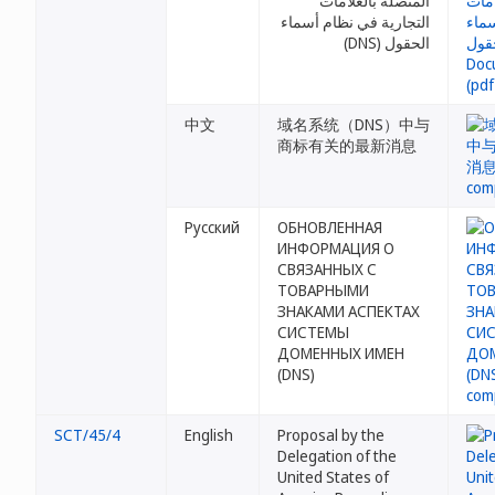
المتصلة بالعلامات
التجارية في نظام أسماء
الحقول (DNS)
中文
域名系统（DNS）中与
商标有关的最新消息
Русский
ОБНОВЛЕННАЯ
ИНФОРМАЦИЯ О
СВЯЗАННЫХ С
ТОВАРНЫМИ
ЗНАКАМИ АСПЕКТАХ
СИСТЕМЫ
ДОМЕННЫХ ИМЕН
(DNS)
SCT/45/4
English
Proposal by the
Delegation of the
United States of