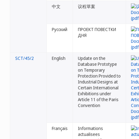
中文
议程草案
Русский
ПРОЕКТ ПОВЕСТКИ
ДНЯ
SCT/45/2
English
Update on the
Database Prototype
on Temporary
Protection Provided to
Industrial Designs at
Certain International
Exhibitions under
Article 11 of the Paris
Convention
Français
Informations
actualisees