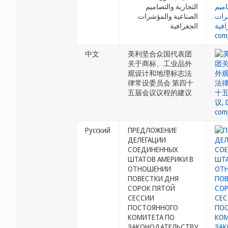
التجارية والتصاميم
الصناعية والمؤشرات
الجغرافية
中文
美利坚合众国代表团
关于商标、工业品外
观设计和地理标志法
律常设委员会 第四十
五届会议议程的建议
Русский
ПРЕДЛОЖЕНИЕ
ДЕЛЕГАЦИИ
СОЕДИНЕННЫХ
ШТАТОВ АМЕРИКИ В
ОТНОШЕНИИ
ПОВЕСТКИ ДНЯ
СОРОК ПЯТОЙ
СЕССИИ
ПОСТОЯННОГО
КОМИТЕТА ПО
ЗАКОНОДАТЕЛЬСТВУ