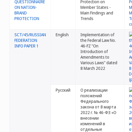
QUESTIONNAIRE
Protection on
ON NATION-
Member States -
BRAND
Main Findings and
PROTECTION
Trends
SCT/45/RUSSIAN
English
Implementation of
FEDERATION
the Federal Law No.
INFO PAPER 1
46-FZ “On
Introduction of
Amendments to
Various Laws” dated
8 March 2022
Русский
О реализации
положений
Федерального
закона от 8 марта
2022 г. № 46-ФЗ «О
внесении
изменений в
отдельные