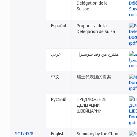
Délégation de la
Suisse
Español
Propuesta de la
Delegación de Suiza
مقترح من وفد سويسرا
عربي
中文
瑞士代表团的提案
Русский
ПРЕДЛОЖЕНИЕ
ДЕЛЕГАЦИИ
ШВЕЙЦАРИИ
SCT/45/8
English
Summary by the Chair