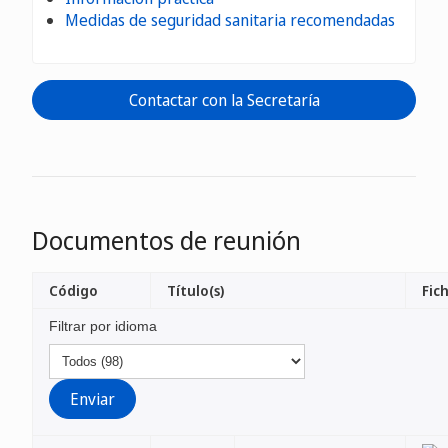
Medidas de seguridad sanitaria recomendadas
Contactar con la Secretaría
Documentos de reunión
Código
Título(s)
Fich
Filtrar por idioma