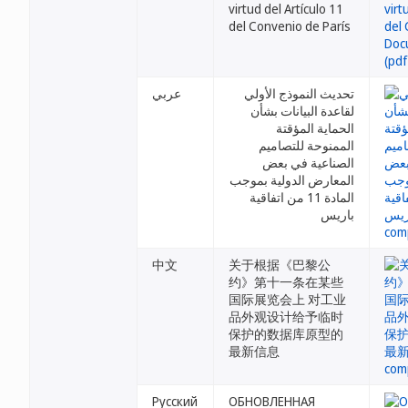
virtud del Artículo 11
del Convenio de París
تحديث النموذج الأولي
عربي
لقاعدة البيانات بشأن
الحماية المؤقتة
الممنوحة للتصاميم
الصناعية في بعض
المعارض الدولية بموجب
المادة 11 من اتفاقية
باريس
中文
关于根据《巴黎公
约》第十一条在某些
国际展览会上 对工业
品外观设计给予临时
保护的数据库原型的
最新信息
Русский
ОБНОВЛЕННАЯ