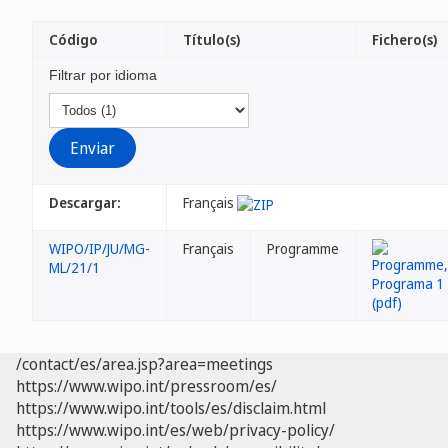
Código
Título(s)
Fichero(s)
Filtrar por idioma
Descargar:
Français
WIPO/IP/JU/MG-
Français
Programme
ML/21/1
/contact/es/area.jsp?area=meetings
https://www.wipo.int/pressroom/es/
https://www.wipo.int/tools/es/disclaim.html
https://www.wipo.int/es/web/privacy-policy/