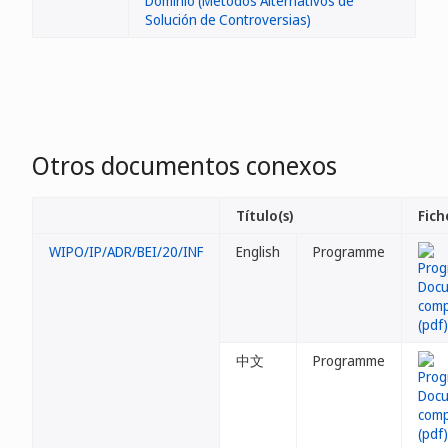
Dominio (Métodos Alternativos de
Solución de Controversias)
Otros documentos conexos
Título(s)
Fich
WIPO/IP/ADR/BEI/20/INF
English
Programme
中文
Programme