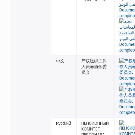
中文
产权组织工作
人员养恤金委
员会
Русский
ПЕНСИОННЫЙ
КОМИТЕТ
ПЕРСОНАЛА