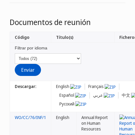
Documentos de reunión
Código
Título(s)
Fichero(
Filtrar por idioma
Descargar:
English
Français
Español
عربي
中文
Русский
WO/CC/76/INF/1
English
Annual Report
on Human
Resources