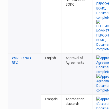
ВОИС
WO/CC/76/3
English
Approval of
REV.
Agreements
Français
Approbation
d’accords