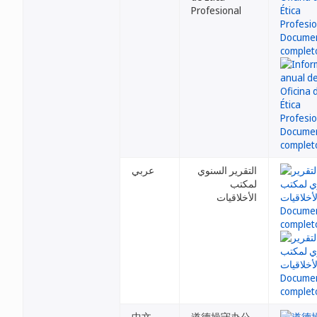
Profesional
التقرير السنوي
عربي
لمكتب
الأخلاقيات
中文
道德操守办公