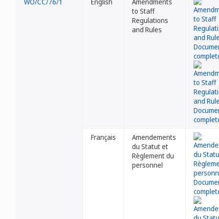
WO/CC/76/1
English
Amendments
to Staff
Regulations
and Rules
Français
Amendements
du Statut et
Règlement du
personnel