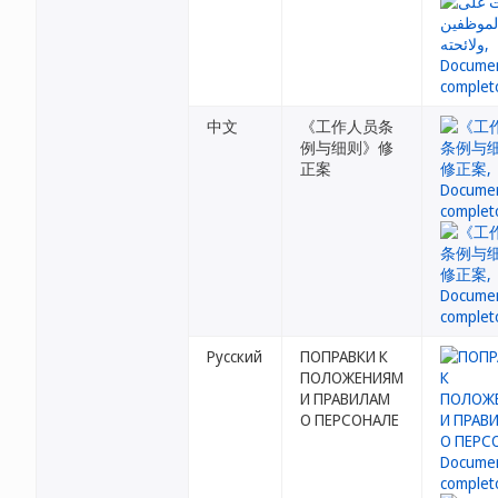
中文
《工作人员条
例与细则》修
正案
Русский
ПОПРАВКИ К
ПОЛОЖЕНИЯМ
И ПРАВИЛАМ
О ПЕРСОНАЛЕ