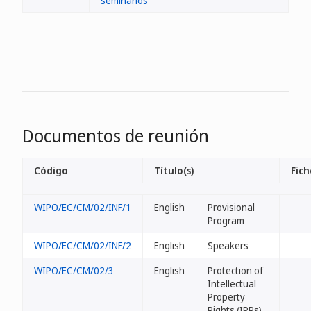
seminarios
Documentos de reunión
Código
Título(s)
Fich
WIPO/EC/CM/02/INF/1
English
Provisional
Program
WIPO/EC/CM/02/INF/2
English
Speakers
WIPO/EC/CM/02/3
English
Protection of
Intellectual
Property
Rights (IPRs)