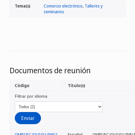
Tema(s)
Comercio electrónico
,
Talleres y
seminarios
Documentos de reunión
Código
Título(s)
Filtrar por idioma
OMPI/EC/QUI/01/INF/1
Español
OMPI/EC/QUI/01/INF/