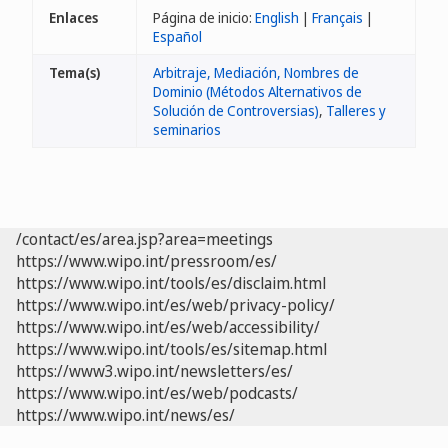
Enlaces
Página de inicio:
English
|
Français
|
Español
Tema(s)
Arbitraje, Mediación, Nombres de
Dominio (Métodos Alternativos de
Solución de Controversias)
,
Talleres y
seminarios
/contact/es/area.jsp?area=meetings
https://www.wipo.int/pressroom/es/
https://www.wipo.int/tools/es/disclaim.html
https://www.wipo.int/es/web/privacy-policy/
https://www.wipo.int/es/web/accessibility/
https://www.wipo.int/tools/es/sitemap.html
https://www3.wipo.int/newsletters/es/
https://www.wipo.int/es/web/podcasts/
https://www.wipo.int/news/es/